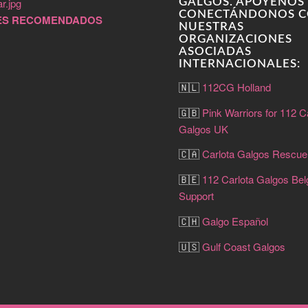
GALGOS. APÓYENOS
CONECTÁNDONOS 
ES RECOMENDADOS
NUESTRAS
ORGANIZACIONES
ASOCIADAS
INTERNACIONALES:
🇳🇱
112CG Holland
🇬🇧
Pink Warriors for 112 C
Galgos UK
🇨🇦
Carlota Galgos Rescu
🇧🇪
112 Carlota Galgos Be
Support
🇨🇭
Galgo Español
🇺🇸
Gulf Coast Galgos