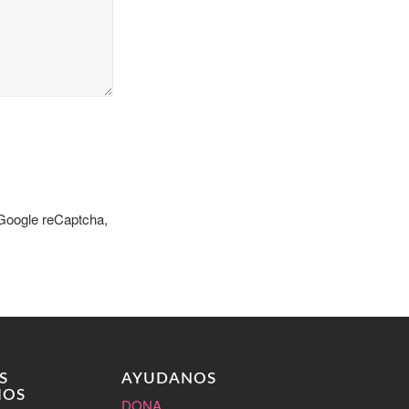
 Google reCaptcha,
S
AYUDANOS
IOS
DONA