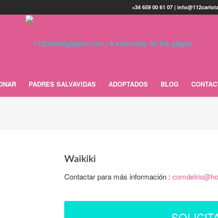
+34 659 00 61 07 | info@112carlo
ONAR
PADRES SALVAVIDAS
ADOPTADOS
BLOG
CONTAC
Waikiki
Contactar para más información :
comdelrio@ho
SOLICIT