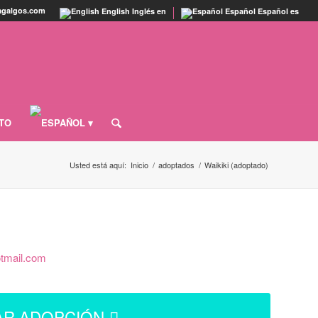
tagalgos.com
English
Inglés
en
Español
Español
es
TO
Usted está aquí:
Inicio
/
adoptados
/
Waikiki (adoptado)
tmail.com
AR ADOPCIÓN