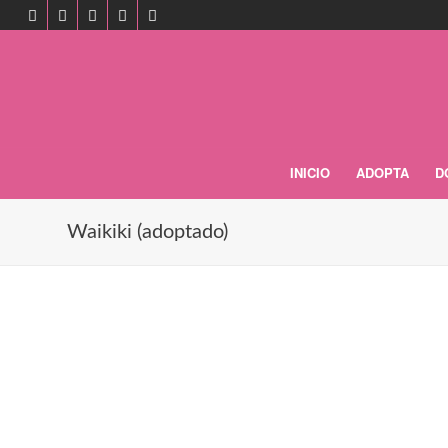
INICIO
ADOPTA
D
Waikiki (adoptado)