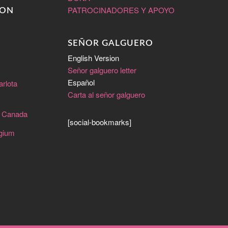
PATROCINADORES Y APOYO
CON
SEÑOR GALGUERO
English Version
Señor galguero letter
Español
arlota
Carta al señor galguero
e Canada
[social-bookmarks]
lgium