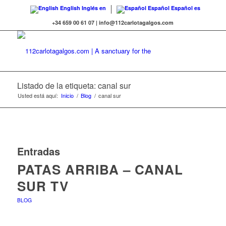
English
Inglés
en
Español
Español
es
+34 659 00 61 07 | info@112carlotagalgos.com
Listado de la etiqueta: canal sur
Usted está aquí:
Inicio
/
Blog
/
canal sur
Entradas
PATAS ARRIBA – CANAL
SUR TV
BLOG