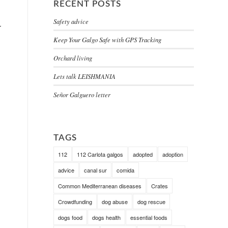
RECENT POSTS
Safety advice
r
Keep Your Galgo Safe with GPS Tracking
Orchard living
Lets talk LEISHMANIA
Señor Galguero letter
TAGS
112
112 Carlota galgos
adopted
adoption
advice
canal sur
comida
Common Mediterranean diseases
Crates
Crowdfunding
dog abuse
dog rescue
dogs food
dogs health
essential foods