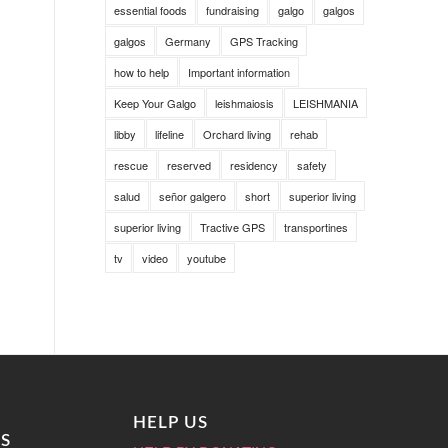
essential foods
fundraising
galgo
galgos
galgos
Germany
GPS Tracking
how to help
Important information
Keep Your Galgo
leishmaiosis
LEISHMANIA
libby
lifeline
Orchard living
rehab
rescue
reserved
residency
safety
salud
señor galgero
short
superior living
superior living
Tractive GPS
transportines
tv
video
youtube
HELP US
S