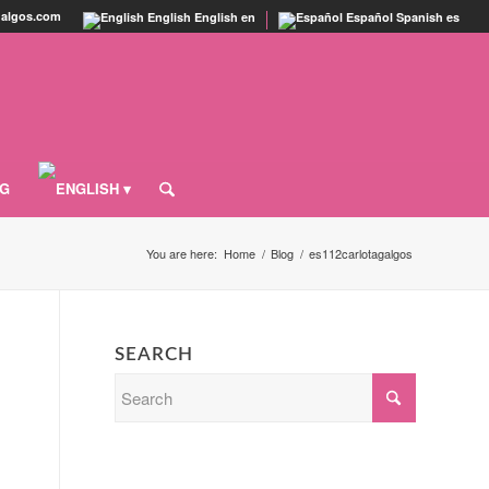
agalgos.com
English
English
en
Español
Spanish
es
OG
You are here:
Home
/
Blog
/
es112carlotagalgos
SEARCH